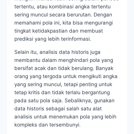
tertentu, atau kombinasi angka tertentu
sering muncul secara berurutan. Dengan
memahami pola ini, kita bisa mengurangi
tingkat ketidakpastian dan membuat
prediksi yang lebih terinformasi.
Selain itu, analisis data historis juga
membantu dalam menghindari pola yang
bersifat acak dan tidak berulang. Banyak
orang yang tergoda untuk mengikuti angka
yang sering muncul, tetapi penting untuk
tetap kritis dan tidak terlalu bergantung
pada satu pola saja. Sebaliknya, gunakan
data historis sebagai salah satu alat
analisis untuk menemukan pola yang lebih
kompleks dan tersembunyi.