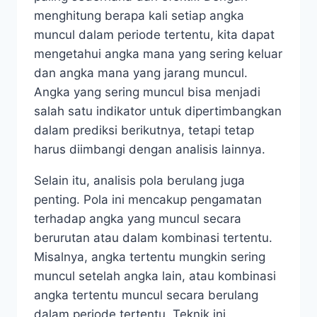
menghitung berapa kali setiap angka
muncul dalam periode tertentu, kita dapat
mengetahui angka mana yang sering keluar
dan angka mana yang jarang muncul.
Angka yang sering muncul bisa menjadi
salah satu indikator untuk dipertimbangkan
dalam prediksi berikutnya, tetapi tetap
harus diimbangi dengan analisis lainnya.
Selain itu, analisis pola berulang juga
penting. Pola ini mencakup pengamatan
terhadap angka yang muncul secara
berurutan atau dalam kombinasi tertentu.
Misalnya, angka tertentu mungkin sering
muncul setelah angka lain, atau kombinasi
angka tertentu muncul secara berulang
dalam periode tertentu. Teknik ini