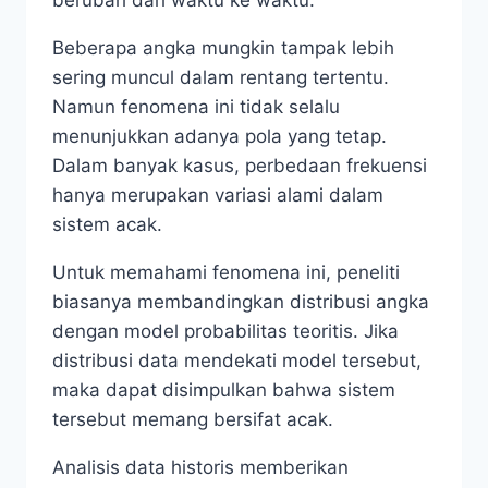
Beberapa angka mungkin tampak lebih
sering muncul dalam rentang tertentu.
Namun fenomena ini tidak selalu
menunjukkan adanya pola yang tetap.
Dalam banyak kasus, perbedaan frekuensi
hanya merupakan variasi alami dalam
sistem acak.
Untuk memahami fenomena ini, peneliti
biasanya membandingkan distribusi angka
dengan model probabilitas teoritis. Jika
distribusi data mendekati model tersebut,
maka dapat disimpulkan bahwa sistem
tersebut memang bersifat acak.
Analisis data historis memberikan