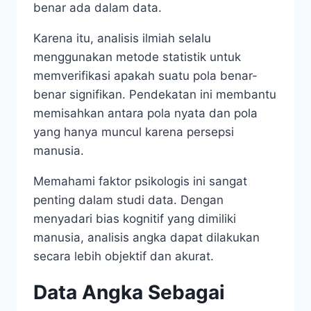
benar ada dalam data.
Karena itu, analisis ilmiah selalu
menggunakan metode statistik untuk
memverifikasi apakah suatu pola benar-
benar signifikan. Pendekatan ini membantu
memisahkan antara pola nyata dan pola
yang hanya muncul karena persepsi
manusia.
Memahami faktor psikologis ini sangat
penting dalam studi data. Dengan
menyadari bias kognitif yang dimiliki
manusia, analisis angka dapat dilakukan
secara lebih objektif dan akurat.
Data Angka Sebagai