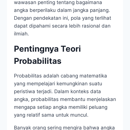
wawasan penting tentang bagaimana
angka berperilaku dalam jangka panjang.
Dengan pendekatan ini, pola yang terlihat
dapat dipahami secara lebih rasional dan
ilmiah.
Pentingnya Teori
Probabilitas
Probabilitas adalah cabang matematika
yang mempelajari kemungkinan suatu
peristiwa terjadi. Dalam konteks data
angka, probabilitas membantu menjelaskan
mengapa setiap angka memiliki peluang
yang relatif sama untuk muncul.
Banyak orang sering mengira bahwa angka