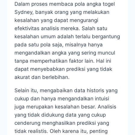
Dalam proses membaca pola angka togel
Sydney, banyak orang yang melakukan
kesalahan yang dapat mengurangi
efektivitas analisis mereka. Salah satu
kesalahan umum adalah terlalu bergantung
pada satu pola saja, misalnya hanya
mengandalkan angka yang sering muncul
tanpa memperhatikan faktor lain. Hal ini
dapat menyebabkan prediksi yang tidak
akurat dan berlebihan.
Selain itu, mengabaikan data historis yang
cukup dan hanya mengandalkan intuisi
juga merupakan kesalahan besar. Analisis
yang tidak didukung data yang cukup
cenderung menghasilkan prediksi yang
tidak realistis. Oleh karena itu, penting