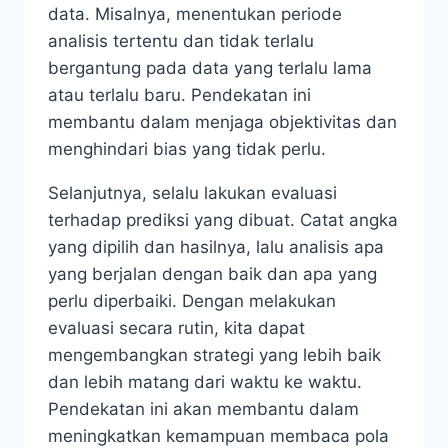
data. Misalnya, menentukan periode
analisis tertentu dan tidak terlalu
bergantung pada data yang terlalu lama
atau terlalu baru. Pendekatan ini
membantu dalam menjaga objektivitas dan
menghindari bias yang tidak perlu.
Selanjutnya, selalu lakukan evaluasi
terhadap prediksi yang dibuat. Catat angka
yang dipilih dan hasilnya, lalu analisis apa
yang berjalan dengan baik dan apa yang
perlu diperbaiki. Dengan melakukan
evaluasi secara rutin, kita dapat
mengembangkan strategi yang lebih baik
dan lebih matang dari waktu ke waktu.
Pendekatan ini akan membantu dalam
meningkatkan kemampuan membaca pola