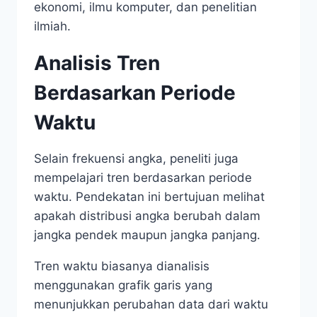
ekonomi, ilmu komputer, dan penelitian
ilmiah.
Analisis Tren
Berdasarkan Periode
Waktu
Selain frekuensi angka, peneliti juga
mempelajari tren berdasarkan periode
waktu. Pendekatan ini bertujuan melihat
apakah distribusi angka berubah dalam
jangka pendek maupun jangka panjang.
Tren waktu biasanya dianalisis
menggunakan grafik garis yang
menunjukkan perubahan data dari waktu