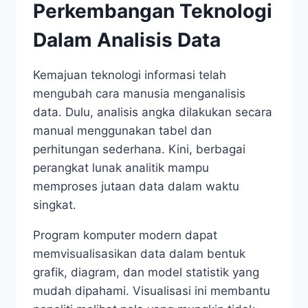
Perkembangan Teknologi
Dalam Analisis Data
Kemajuan teknologi informasi telah
mengubah cara manusia menganalisis
data. Dulu, analisis angka dilakukan secara
manual menggunakan tabel dan
perhitungan sederhana. Kini, berbagai
perangkat lunak analitik mampu
memproses jutaan data dalam waktu
singkat.
Program komputer modern dapat
memvisualisasikan data dalam bentuk
grafik, diagram, dan model statistik yang
mudah dipahami. Visualisasi ini membantu