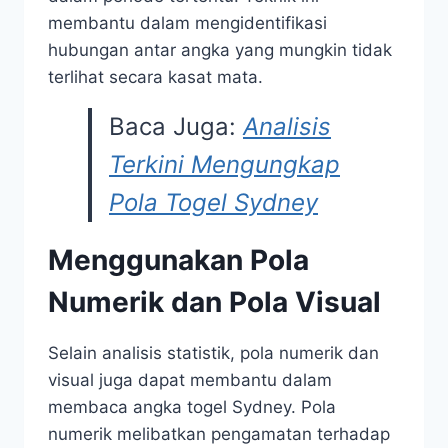
membantu dalam mengidentifikasi
hubungan antar angka yang mungkin tidak
terlihat secara kasat mata.
Baca Juga:
Analisis
Terkini Mengungkap
Pola Togel Sydney
Menggunakan Pola
Numerik dan Pola Visual
Selain analisis statistik, pola numerik dan
visual juga dapat membantu dalam
membaca angka togel Sydney. Pola
numerik melibatkan pengamatan terhadap