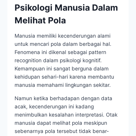
Psikologi Manusia Dalam
Melihat Pola
Manusia memiliki kecenderungan alami
untuk mencari pola dalam berbagai hal.
Fenomena ini dikenal sebagai pattern
recognition dalam psikologi kognitif.
Kemampuan ini sangat berguna dalam
kehidupan sehari-hari karena membantu
manusia memahami lingkungan sekitar.
Namun ketika berhadapan dengan data
acak, kecenderungan ini kadang
menimbulkan kesalahan interpretasi. Otak
manusia dapat melihat pola meskipun
sebenarnya pola tersebut tidak benar-