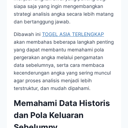
siapa saja yang ingin mengembangkan
strategi analisis angka secara lebih matang
dan bertanggung jawab.
Dibawah ini
TOGEL ASIA TERLENGKAP
akan membahas beberapa langkah penting
yang dapat membantu memahami pola
pergerakan angka melalui pengamatan
data sebelumnya, serta cara membaca
kecenderungan angka yang sering muncul
agar proses analisis menjadi lebih
terstruktur, dan mudah dipahami.
Memahami Data Historis
dan Pola Keluaran
Sebelumny