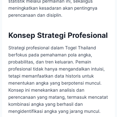
statistik melalui permainan ini, sekaligus
meningkatkan kesadaran akan pentingnya
perencanaan dan disiplin.
Konsep Strategi Profesional
Strategi profesional dalam Togel Thailand
berfokus pada pemahaman pola angka,
probabilitas, dan tren keluaran. Pemain
profesional tidak hanya mengandalkan intuisi,
tetapi memanfaatkan data historis untuk
menentukan angka yang berpotensi muncul.
Konsep ini menekankan analisis dan
perencanaan yang matang, termasuk mencatat
kombinasi angka yang berhasil dan
mengidentifikasi angka yang jarang muncul.