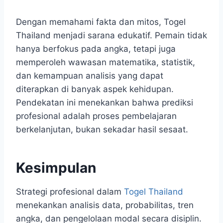
Dengan memahami fakta dan mitos, Togel
Thailand menjadi sarana edukatif. Pemain tidak
hanya berfokus pada angka, tetapi juga
memperoleh wawasan matematika, statistik,
dan kemampuan analisis yang dapat
diterapkan di banyak aspek kehidupan.
Pendekatan ini menekankan bahwa prediksi
profesional adalah proses pembelajaran
berkelanjutan, bukan sekadar hasil sesaat.
Kesimpulan
Strategi profesional dalam
Togel Thailand
menekankan analisis data, probabilitas, tren
angka, dan pengelolaan modal secara disiplin.