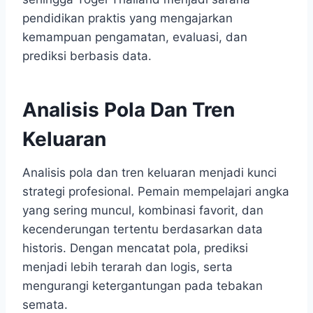
pendidikan praktis yang mengajarkan
kemampuan pengamatan, evaluasi, dan
prediksi berbasis data.
Analisis Pola Dan Tren
Keluaran
Analisis pola dan tren keluaran menjadi kunci
strategi profesional. Pemain mempelajari angka
yang sering muncul, kombinasi favorit, dan
kecenderungan tertentu berdasarkan data
historis. Dengan mencatat pola, prediksi
menjadi lebih terarah dan logis, serta
mengurangi ketergantungan pada tebakan
semata.