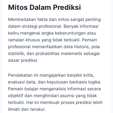
Mitos Dalam Prediksi
Membedakan fakta dan mitos sangat penting
dalam strategi profesional. Banyak informasi
keliru mengenai angka keberuntungan atau
ramalan khusus yang tidak terbukti. Pemain
profesional memanfaatkan data historis, pola
statistik, dan probabilitas matematis sebagai
dasar prediksi.
Pendekatan ini mengajarkan berpikir kritis,
evaluasi data, dan keputusan berbasis logika.
Pemain belajar menganalisis informasi secara
objektif dan menghindari asumsi yang tidak
terbukti. Hal ini membuat proses prediksi lebih
ilmiah dan terukur.