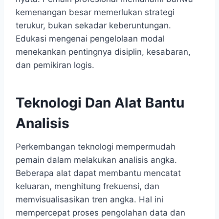
kemenangan besar memerlukan strategi
terukur, bukan sekadar keberuntungan.
Edukasi mengenai pengelolaan modal
menekankan pentingnya disiplin, kesabaran,
dan pemikiran logis.
Teknologi Dan Alat Bantu
Analisis
Perkembangan teknologi mempermudah
pemain dalam melakukan analisis angka.
Beberapa alat dapat membantu mencatat
keluaran, menghitung frekuensi, dan
memvisualisasikan tren angka. Hal ini
mempercepat proses pengolahan data dan