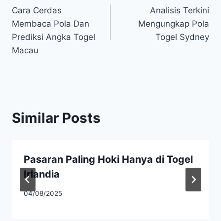
Cara Cerdas
Analisis Terkini
navigation
Membaca Pola Dan
Mengungkap Pola
Prediksi Angka Togel
Togel Sydney
Macau
Similar Posts
Pasaran Paling Hoki Hanya di Togel
Irlandia
By
04/08/2025
admin3900081