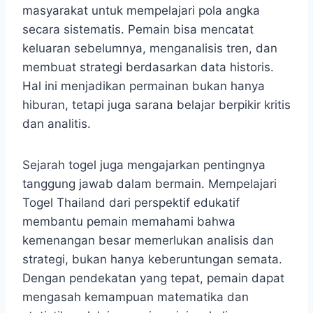
masyarakat untuk mempelajari pola angka
secara sistematis. Pemain bisa mencatat
keluaran sebelumnya, menganalisis tren, dan
membuat strategi berdasarkan data historis.
Hal ini menjadikan permainan bukan hanya
hiburan, tetapi juga sarana belajar berpikir kritis
dan analitis.
Sejarah togel juga mengajarkan pentingnya
tanggung jawab dalam bermain. Mempelajari
Togel Thailand dari perspektif edukatif
membantu pemain memahami bahwa
kemenangan besar memerlukan analisis dan
strategi, bukan hanya keberuntungan semata.
Dengan pendekatan yang tepat, pemain dapat
mengasah kemampuan matematika dan