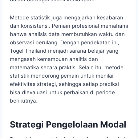
Metode statistik juga mengajarkan kesabaran
dan konsistensi. Pemain profesional memahami
bahwa analisis data membutuhkan waktu dan
observasi berulang. Dengan pendekatan ini,
Togel Thailand menjadi sarana belajar yang
mengasah kemampuan analitis dan
matematika secara praktis. Selain itu, metode
statistik mendorong pemain untuk menilai
efektivitas strategi, sehingga setiap prediksi
bisa dievaluasi untuk perbaikan di periode
berikutnya.
Strategi Pengelolaan Modal