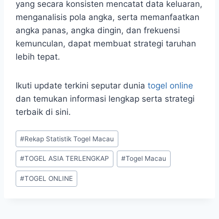
yang secara konsisten mencatat data keluaran,
menganalisis pola angka, serta memanfaatkan
angka panas, angka dingin, dan frekuensi
kemunculan, dapat membuat strategi taruhan
lebih tepat.
Ikuti update terkini seputar dunia
togel online
dan temukan informasi lengkap serta strategi
terbaik di sini.
Post
#
Rekap Statistik Togel Macau
Tags:
#
TOGEL ASIA TERLENGKAP
#
Togel Macau
#
TOGEL ONLINE