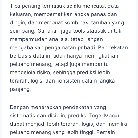
Tips penting termasuk selalu mencatat data
keluaran, memperhatikan angka panas dan
dingin, dan membuat kombinasi taruhan yang
seimbang. Gunakan juga tools statistik untuk
mempermudah analisis, tetapi jangan
mengabaikan pengamatan pribadi. Pendekatan
berbasis data ini tidak hanya meningkatkan
peluang menang, tetapi juga membantu
mengelola risiko, sehingga prediksi lebih
terarah, logis, dan konsisten dalam jangka
panjang.
Dengan menerapkan pendekatan yang
sistematis dan disiplin, prediksi Togel Macau
dapat menjadi lebih terarah, logis, dan memiliki
peluang menang yang lebih tinggi. Pemain