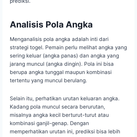
prediksi.
Analisis Pola Angka
Menganalisis pola angka adalah inti dari
strategi togel. Pemain perlu melihat angka yang
sering keluar (angka panas) dan angka yang
jarang muncul (angka dingin). Pola ini bisa
berupa angka tunggal maupun kombinasi
tertentu yang muncul berulang.
Selain itu, perhatikan urutan keluaran angka.
Kadang pola muncul secara berurutan,
misalnya angka kecil berturut-turut atau
kombinasi ganjil-genap. Dengan
memperhatikan urutan ini, prediksi bisa lebih