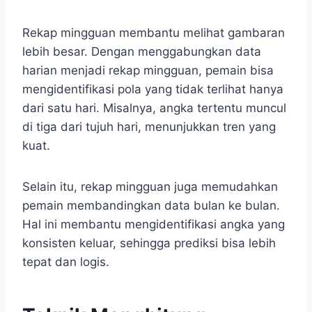
Rekap mingguan membantu melihat gambaran
lebih besar. Dengan menggabungkan data
harian menjadi rekap mingguan, pemain bisa
mengidentifikasi pola yang tidak terlihat hanya
dari satu hari. Misalnya, angka tertentu muncul
di tiga dari tujuh hari, menunjukkan tren yang
kuat.
Selain itu, rekap mingguan juga memudahkan
pemain membandingkan data bulan ke bulan.
Hal ini membantu mengidentifikasi angka yang
konsisten keluar, sehingga prediksi bisa lebih
tepat dan logis.