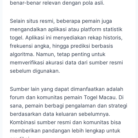
benar-benar relevan dengan pola asli.
Selain situs resmi, beberapa pemain juga
mengandalkan aplikasi atau platform statistik
togel. Aplikasi ini menyediakan rekap historis,
frekuensi angka, hingga prediksi berbasis
algoritma. Namun, tetap penting untuk
memverifikasi akurasi data dari sumber resmi
sebelum digunakan.
Sumber lain yang dapat dimanfaatkan adalah
forum dan komunitas pemain Togel Macau. Di
sana, pemain berbagi pengalaman dan strategi
berdasarkan data keluaran sebelumnya.
Kombinasi sumber resmi dan komunitas bisa
memberikan pandangan lebih lengkap untuk