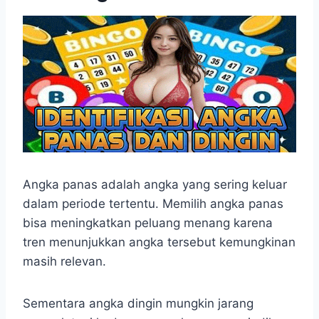
Angka panas adalah angka yang sering keluar
dalam periode tertentu. Memilih angka panas
bisa meningkatkan peluang menang karena
tren menunjukkan angka tersebut kemungkinan
masih relevan.
Sementara angka dingin mungkin jarang