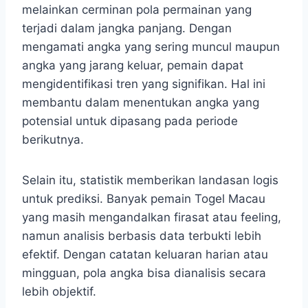
melainkan cerminan pola permainan yang
terjadi dalam jangka panjang. Dengan
mengamati angka yang sering muncul maupun
angka yang jarang keluar, pemain dapat
mengidentifikasi tren yang signifikan. Hal ini
membantu dalam menentukan angka yang
potensial untuk dipasang pada periode
berikutnya.
Selain itu, statistik memberikan landasan logis
untuk prediksi. Banyak pemain Togel Macau
yang masih mengandalkan firasat atau feeling,
namun analisis berbasis data terbukti lebih
efektif. Dengan catatan keluaran harian atau
mingguan, pola angka bisa dianalisis secara
lebih objektif.