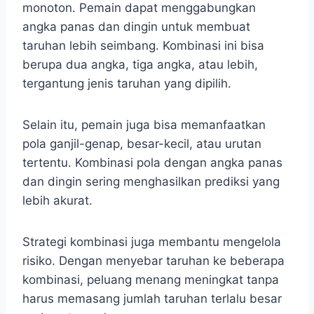
monoton. Pemain dapat menggabungkan
angka panas dan dingin untuk membuat
taruhan lebih seimbang. Kombinasi ini bisa
berupa dua angka, tiga angka, atau lebih,
tergantung jenis taruhan yang dipilih.
Selain itu, pemain juga bisa memanfaatkan
pola ganjil-genap, besar-kecil, atau urutan
tertentu. Kombinasi pola dengan angka panas
dan dingin sering menghasilkan prediksi yang
lebih akurat.
Strategi kombinasi juga membantu mengelola
risiko. Dengan menyebar taruhan ke beberapa
kombinasi, peluang menang meningkat tanpa
harus memasang jumlah taruhan terlalu besar