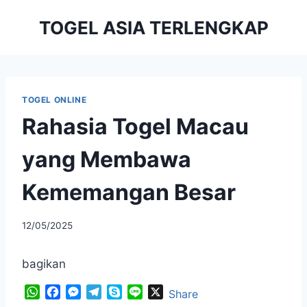
Skip
TOGEL ASIA TERLENGKAP
to
content
TOGEL ONLINE
Rahasia Togel Macau
yang Membawa
Kememangan Besar
By
12/05/2025
admin3900081
bagikan
W
F
M
T
S
L
X
Share