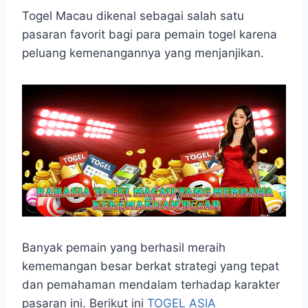
h
a
e
e
k
i
a
c
s
l
y
n
Togel Macau dikenal sebagai salah satu
t
e
s
e
p
e
pasaran favorit bagi para pemain togel karena
s
b
e
g
e
peluang kemenangannya yang menjanjikan.
A
o
n
r
p
o
g
a
p
k
e
m
r
Banyak pemain yang berhasil meraih
kememangan besar berkat strategi yang tepat
dan pemahaman mendalam terhadap karakter
pasaran ini. Berikut ini
TOGEL ASIA