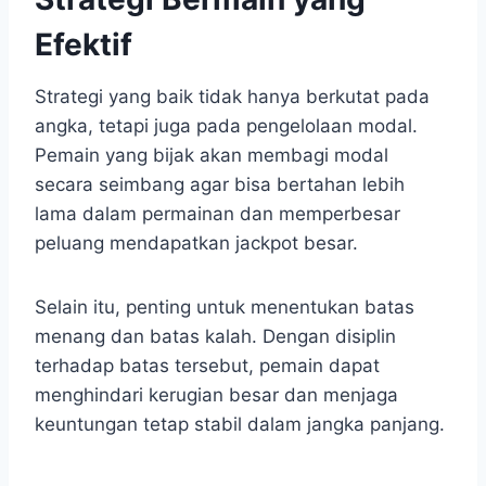
Efektif
Strategi yang baik tidak hanya berkutat pada
angka, tetapi juga pada pengelolaan modal.
Pemain yang bijak akan membagi modal
secara seimbang agar bisa bertahan lebih
lama dalam permainan dan memperbesar
peluang mendapatkan jackpot besar.
Selain itu, penting untuk menentukan batas
menang dan batas kalah. Dengan disiplin
terhadap batas tersebut, pemain dapat
menghindari kerugian besar dan menjaga
keuntungan tetap stabil dalam jangka panjang.