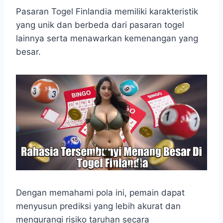
h
a
e
e
k
i
a
c
s
l
y
n
Pasaran Togel Finlandia memiliki karakteristik
t
e
s
e
p
e
yang unik dan berbeda dari pasaran togel
s
b
e
g
e
lainnya serta menawarkan kemenangan yang
A
o
n
r
besar.
p
o
g
a
p
k
e
m
r
Dengan memahami pola ini, pemain dapat
menyusun prediksi yang lebih akurat dan
mengurangi risiko taruhan secara