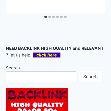
NEED BACKLINK HIGH QUALITY and RELEVANT
?
let us help.
click here
Search
Search