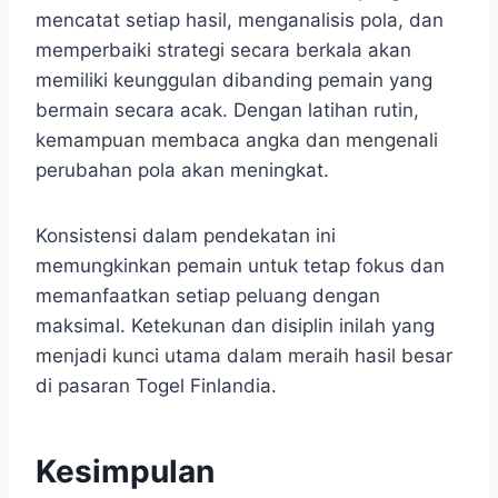
mencatat setiap hasil, menganalisis pola, dan
memperbaiki strategi secara berkala akan
memiliki keunggulan dibanding pemain yang
bermain secara acak. Dengan latihan rutin,
kemampuan membaca angka dan mengenali
perubahan pola akan meningkat.
Konsistensi dalam pendekatan ini
memungkinkan pemain untuk tetap fokus dan
memanfaatkan setiap peluang dengan
maksimal. Ketekunan dan disiplin inilah yang
menjadi kunci utama dalam meraih hasil besar
di pasaran Togel Finlandia.
Kesimpulan