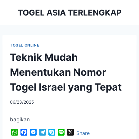
Skip
TOGEL ASIA TERLENGKAP
to
content
TOGEL ONLINE
Teknik Mudah
Menentukan Nomor
Togel Israel yang Tepat
By
06/23/2025
admin3900081
bagikan
W
F
M
T
S
L
X
Share