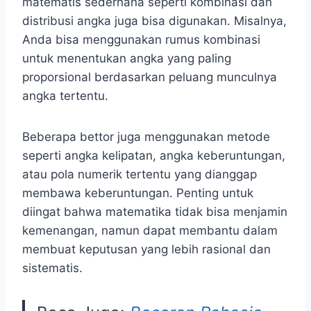
matematis sederhana seperti kombinasi dan
distribusi angka juga bisa digunakan. Misalnya,
Anda bisa menggunakan rumus kombinasi
untuk menentukan angka yang paling
proporsional berdasarkan peluang munculnya
angka tertentu.
Beberapa bettor juga menggunakan metode
seperti angka kelipatan, angka keberuntungan,
atau pola numerik tertentu yang dianggap
membawa keberuntungan. Penting untuk
diingat bahwa matematika tidak bisa menjamin
kemenangan, namun dapat membantu dalam
membuat keputusan yang lebih rasional dan
sistematis.