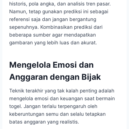
historis, pola angka, dan analisis tren pasar.
Namun, tetap gunakan prediksi ini sebagai
referensi saja dan jangan bergantung
sepenuhnya. Kombinasikan prediksi dari
beberapa sumber agar mendapatkan
gambaran yang lebih luas dan akurat.
Mengelola Emosi dan
Anggaran dengan Bijak
Teknik terakhir yang tak kalah penting adalah
mengelola emosi dan keuangan saat bermain
togel. Jangan terlalu terpengaruh oleh
keberuntungan semu dan selalu tetapkan
batas anggaran yang realistis.