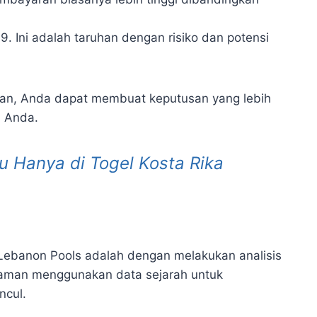
. Ini adalah taruhan dengan risiko dan potensi
han, Anda dapat membuat keputusan yang lebih
 Anda.
u Hanya di Togel Kosta Rika
 Lebanon Pools adalah dengan melakukan analisis
alaman menggunakan data sejarah untuk
ncul.