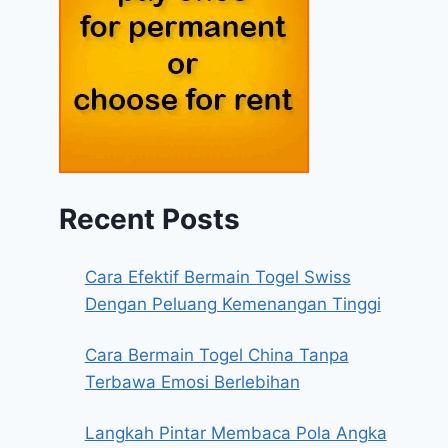
Recent Posts
Cara Efektif Bermain Togel Swiss
Dengan Peluang Kemenangan Tinggi
Cara Bermain Togel China Tanpa
Terbawa Emosi Berlebihan
Langkah Pintar Membaca Pola Angka