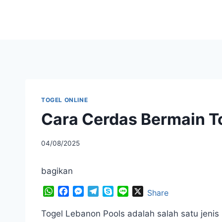
Skip
to
content
TOGEL ONLINE
Cara Cerdas Bermain T
By
04/08/2025
admin3900081
bagikan
W
F
M
T
S
L
X
Share
h
a
e
e
k
i
a
c
s
l
y
n
Togel Lebanon Pools adalah salah satu jenis