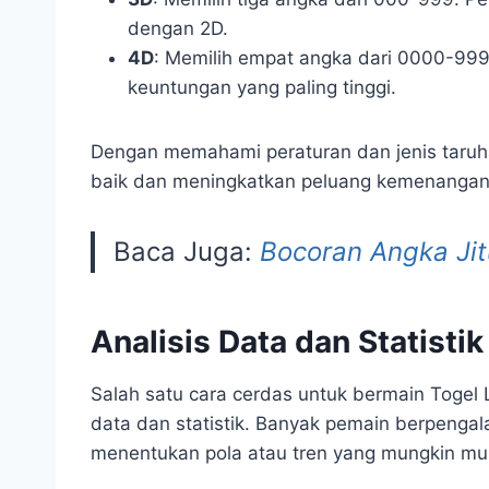
dengan 2D.
4D
: Memilih empat angka dari 0000-9999
keuntungan yang paling tinggi.
Dengan memahami peraturan dan jenis taru
baik dan meningkatkan peluang kemenangan
Baca Juga:
Bocoran Angka Jit
Analisis Data dan Statistik
Salah satu cara cerdas untuk bermain Togel
data dan statistik. Banyak pemain berpeng
menentukan pola atau tren yang mungkin mu