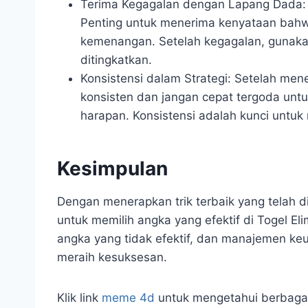
Terima Kegagalan dengan Lapang Dada: K
Penting untuk menerima kenyataan bah
kemenangan. Setelah kegagalan, gunaka
ditingkatkan.
Konsistensi dalam Strategi: Setelah men
konsisten dan jangan cepat tergoda untuk
harapan. Konsistensi adalah kunci untuk 
Kesimpulan
​Dengan menerapkan trik terbaik yang telah 
untuk memilih angka yang efektif di Togel Elim
angka yang tidak efektif, dan manajemen k
meraih kesuksesan.
Klik link
meme 4d
untuk mengetahui berbagai 