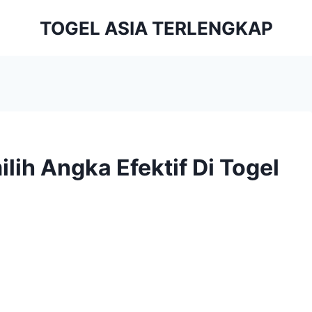
TOGEL ASIA TERLENGKAP
lih Angka Efektif Di Togel