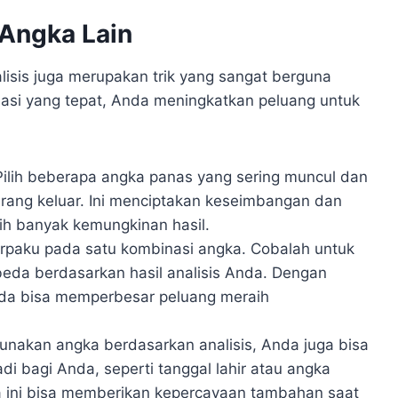
Angka Lain
isis juga merupakan trik yang sangat berguna
asi yang tepat, Anda meningkatkan peluang untuk
ilih beberapa angka panas yang sering muncul dan
rang keluar. Ini menciptakan keseimbangan dan
h banyak kemungkinan hasil.
terpaku pada satu kombinasi angka. Cobalah untuk
da berdasarkan hasil analisis Anda. Dengan
nda bisa memperbesar peluang meraih
unakan angka berdasarkan analisis, Anda juga bisa
i bagi Anda, seperti tanggal lahir atau angka
 ini bisa memberikan kepercayaan tambahan saat