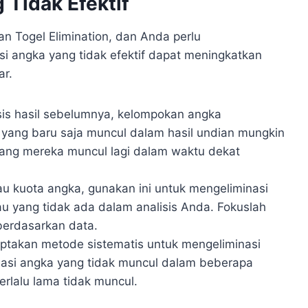
Tidak Efektif
an Togel Elimination, dan Anda perlu
 angka yang tidak efektif dapat meningkatkan
ar.
isis hasil sebelumnya, kelompokan angka
yang baru saja muncul dalam hasil undian mungkin
luang mereka muncul lagi dalam waktu dekat
tau kuota angka, gunakan ini untuk mengeliminasi
u yang tidak ada dalam analisis Anda. Fokuslah
berdasarkan data.
Ciptakan metode sistematis untuk mengeliminasi
nasi angka yang tidak muncul dalam beberapa
erlalu lama tidak muncul.