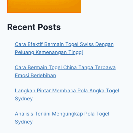
Recent Posts
Cara Efektif Bermain Togel Swiss Dengan
Peluang Kemenangan Tinggi
Cara Bermain Togel China Tanpa Terbawa
Emosi Berlebihan
Langkah Pintar Membaca Pola Angka Togel
Sydney
Analisis Terkini Mengungkap Pola Togel
Sydney