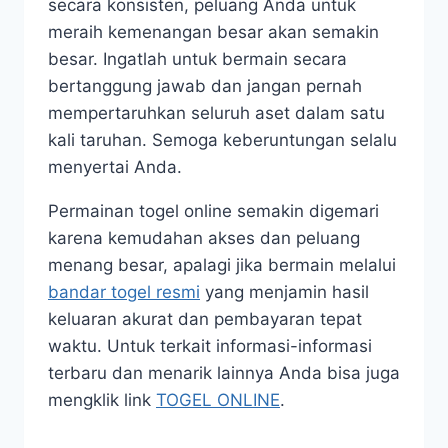
secara konsisten, peluang Anda untuk
meraih kemenangan besar akan semakin
besar. Ingatlah untuk bermain secara
bertanggung jawab dan jangan pernah
mempertaruhkan seluruh aset dalam satu
kali taruhan. Semoga keberuntungan selalu
menyertai Anda.
Permainan togel online semakin digemari
karena kemudahan akses dan peluang
menang besar, apalagi jika bermain melalui
bandar togel resmi
yang menjamin hasil
keluaran akurat dan pembayaran tepat
waktu. Untuk terkait informasi-informasi
terbaru dan menarik lainnya Anda bisa juga
mengklik link
TOGEL ONLINE
.