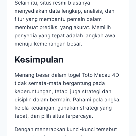
Selain itu, situs resmi biasanya
menyediakan data lengkap, analisis, dan
fitur yang membantu pemain dalam
membuat prediksi yang akurat. Memilih
penyedia yang tepat adalah langkah awal
menuju kemenangan besar.
Kesimpulan
Menang besar dalam togel Toto Macau 4D
tidak semata-mata bergantung pada
keberuntungan, tetapi juga strategi dan
disiplin dalam bermain. Pahami pola angka,
kelola keuangan, gunakan strategi yang
tepat, dan pilih situs terpercaya.
Dengan menerapkan kunci-kunci tersebut