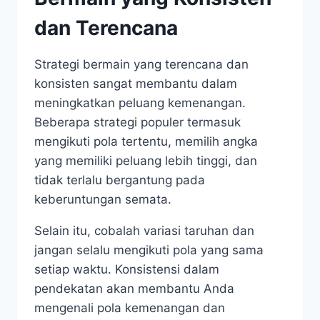
dan Terencana
Strategi bermain yang terencana dan
konsisten sangat membantu dalam
meningkatkan peluang kemenangan.
Beberapa strategi populer termasuk
mengikuti pola tertentu, memilih angka
yang memiliki peluang lebih tinggi, dan
tidak terlalu bergantung pada
keberuntungan semata.
Selain itu, cobalah variasi taruhan dan
jangan selalu mengikuti pola yang sama
setiap waktu. Konsistensi dalam
pendekatan akan membantu Anda
mengenali pola kemenangan dan