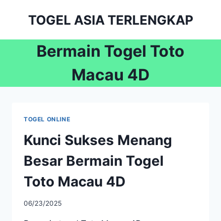
Skip
TOGEL ASIA TERLENGKAP
to
content
Bermain Togel Toto
Macau 4D
TOGEL ONLINE
Kunci Sukses Menang
Besar Bermain Togel
Toto Macau 4D
By
06/23/2025
admin3900081