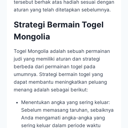
tersebut berhak atas hadiah sesuai dengan
aturan yang telah ditetapkan sebelumnya.
Strategi Bermain Togel
Mongolia
Togel Mongolia adalah sebuah permainan
judi yang memiliki aturan dan strategi
berbeda dari permainan togel pada
umumnya. Strategi bermain togel yang
dapat membantu meningkatkan peluang
menang adalah sebagai berikut:
Menentukan angka yang sering keluar:
Sebelum memasang taruhan, sebaiknya
Anda mengamati angka-angka yang
sering keluar dalam periode waktu