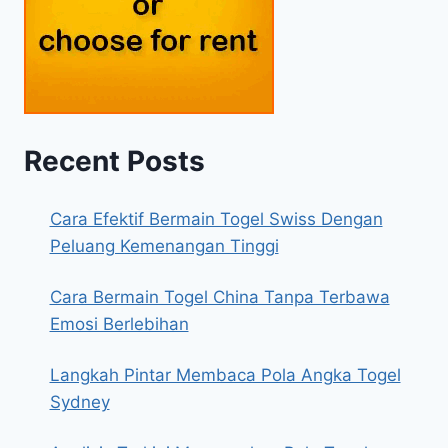
Recent Posts
Cara Efektif Bermain Togel Swiss Dengan
Peluang Kemenangan Tinggi
Cara Bermain Togel China Tanpa Terbawa
Emosi Berlebihan
Langkah Pintar Membaca Pola Angka Togel
Sydney