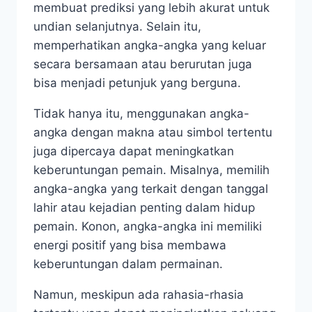
membuat prediksi yang lebih akurat untuk
undian selanjutnya. Selain itu,
memperhatikan angka-angka yang keluar
secara bersamaan atau berurutan juga
bisa menjadi petunjuk yang berguna.
Tidak hanya itu, menggunakan angka-
angka dengan makna atau simbol tertentu
juga dipercaya dapat meningkatkan
keberuntungan pemain. Misalnya, memilih
angka-angka yang terkait dengan tanggal
lahir atau kejadian penting dalam hidup
pemain. Konon, angka-angka ini memiliki
energi positif yang bisa membawa
keberuntungan dalam permainan.
Namun, meskipun ada rahasia-rhasia