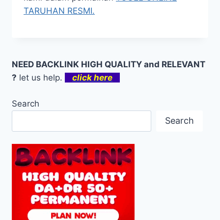
TARUHAN RESMI.
NEED BACKLINK HIGH QUALITY and RELEVANT
?
let us help.
click here
Search
Search