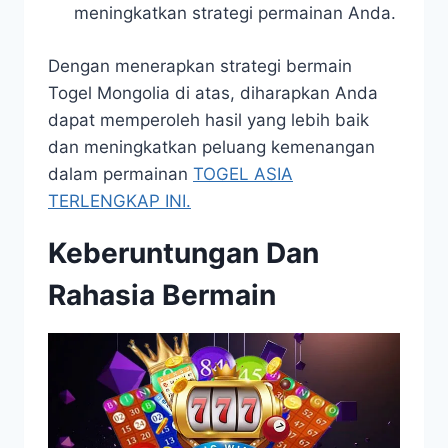
meningkatkan strategi permainan Anda.
Dengan menerapkan strategi bermain
Togel Mongolia di atas, diharapkan Anda
dapat memperoleh hasil yang lebih baik
dan meningkatkan peluang kemenangan
dalam permainan
TOGEL ASIA
TERLENGKAP INI.
Keberuntungan Dan
Rahasia Bermain