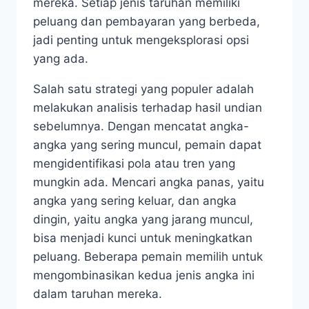
mereka. Setiap jenis taruhan memiliki
peluang dan pembayaran yang berbeda,
jadi penting untuk mengeksplorasi opsi
yang ada.
Salah satu strategi yang populer adalah
melakukan analisis terhadap hasil undian
sebelumnya. Dengan mencatat angka-
angka yang sering muncul, pemain dapat
mengidentifikasi pola atau tren yang
mungkin ada. Mencari angka panas, yaitu
angka yang sering keluar, dan angka
dingin, yaitu angka yang jarang muncul,
bisa menjadi kunci untuk meningkatkan
peluang. Beberapa pemain memilih untuk
mengombinasikan kedua jenis angka ini
dalam taruhan mereka.