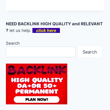
NEED BACKLINK HIGH QUALITY and RELEVANT
?
let us help.
click here
Search
Search