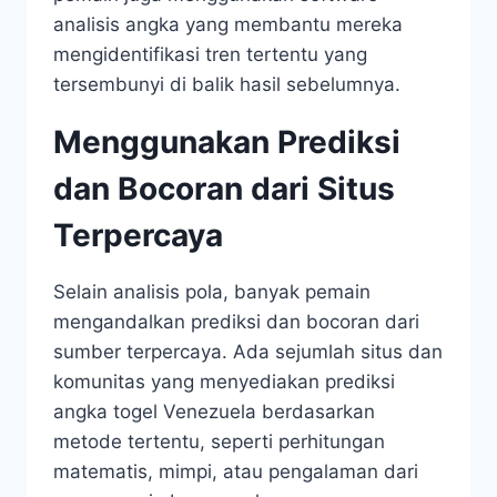
analisis angka yang membantu mereka
mengidentifikasi tren tertentu yang
tersembunyi di balik hasil sebelumnya.
Menggunakan Prediksi
dan Bocoran dari Situs
Terpercaya
Selain analisis pola, banyak pemain
mengandalkan prediksi dan bocoran dari
sumber terpercaya. Ada sejumlah situs dan
komunitas yang menyediakan prediksi
angka togel Venezuela berdasarkan
metode tertentu, seperti perhitungan
matematis, mimpi, atau pengalaman dari