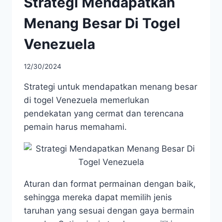
Strategi Mendapatkan
Menang Besar Di Togel
Venezuela
By
12/30/2024
admin3900081
Strategi untuk mendapatkan menang besar
di togel Venezuela memerlukan
pendekatan yang cermat dan terencana
pemain harus memahami.
Aturan dan format permainan dengan baik,
sehingga mereka dapat memilih jenis
taruhan yang sesuai dengan gaya bermain