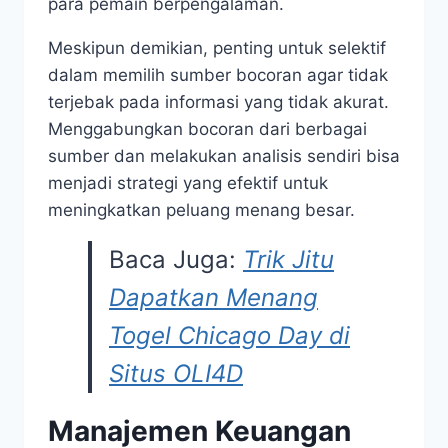
para pemain berpengalaman.
Meskipun demikian, penting untuk selektif
dalam memilih sumber bocoran agar tidak
terjebak pada informasi yang tidak akurat.
Menggabungkan bocoran dari berbagai
sumber dan melakukan analisis sendiri bisa
menjadi strategi yang efektif untuk
meningkatkan peluang menang besar.
Baca Juga:
Trik Jitu
Dapatkan Menang
Togel Chicago Day di
Situs OLI4D
Manajemen Keuangan