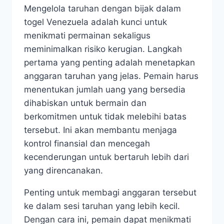
Mengelola taruhan dengan bijak dalam
togel Venezuela adalah kunci untuk
menikmati permainan sekaligus
meminimalkan risiko kerugian. Langkah
pertama yang penting adalah menetapkan
anggaran taruhan yang jelas. Pemain harus
menentukan jumlah uang yang bersedia
dihabiskan untuk bermain dan
berkomitmen untuk tidak melebihi batas
tersebut. Ini akan membantu menjaga
kontrol finansial dan mencegah
kecenderungan untuk bertaruh lebih dari
yang direncanakan.
Penting untuk membagi anggaran tersebut
ke dalam sesi taruhan yang lebih kecil.
Dengan cara ini, pemain dapat menikmati