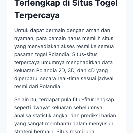
Terlengkap di Situs Togel
Terpercaya
Untuk dapat bermain dengan aman dan
nyaman, para pemain harus memilih situs
yang menyediakan akses resmi ke semua
pasaran togel Polandia. Situs-situs
terpercaya umumnya menghadirkan data
keluaran Polandia 2D, 3D, dan 4D yang
diperbarui secara real-time sesuai jadwal
resmi dari Polandia.
Selain itu, terdapat pula fitur-fitur lengkap
seperti riwayat keluaran sebelumnya,
analisa statistik angka, dan prediksi harian
yang sangat membantu dalam menyusun
strategi bermain. Situs resmi juga