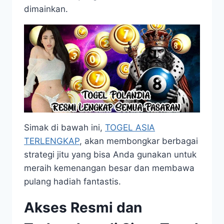
dimainkan.
Simak di bawah ini,
TOGEL ASIA
TERLENGKAP
, akan membongkar berbagai
strategi jitu yang bisa Anda gunakan untuk
meraih kemenangan besar dan membawa
pulang hadiah fantastis.
Akses Resmi dan