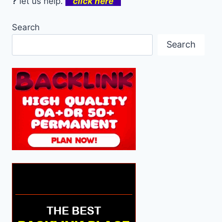
?
let us help.
click here
Search
Search