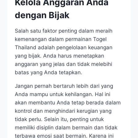
Kelola Anggaran Anda
dengan Bijak
Salah satu faktor penting dalam meraih
kemenangan dalam permainan Togel
Thailand adalah pengelolaan keuangan
yang bijak. Anda harus menetapkan
anggaran yang jelas dan tidak melebihi
batas yang Anda tetapkan.
Jangan pernah bertaruh lebih dari yang
Anda mampu untuk kehilangan. Hal ini
akan membantu Anda tetap berada dalam
kontrol dan menghindari kerugian yang
tidak perlu. Selain itu, penting untuk
memiliki disiplin dalam bermain dan tidak
terbawa emosi saat bermain. Karena ini