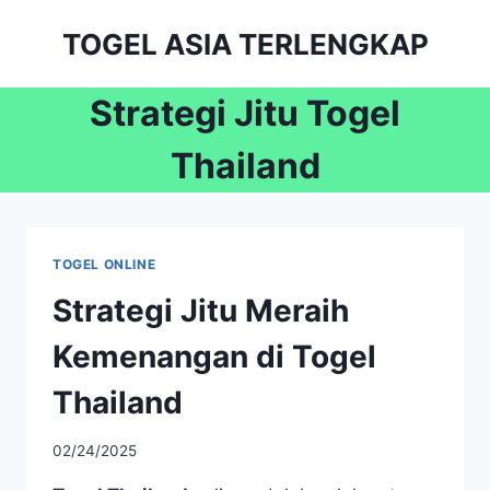
Skip
TOGEL ASIA TERLENGKAP
to
content
Strategi Jitu Togel
Thailand
TOGEL ONLINE
Strategi Jitu Meraih
Kemenangan di Togel
Thailand
By
02/24/2025
admin3900081