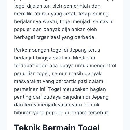
togel dijalankan oleh pemerintah dan
memiliki aturan yang ketat, tetapi seiring
berjalannya waktu, togel menjadi semakin
populer dan banyak dijalankan oleh
berbagai organisasi yang berbeda.
Perkembangan togel di Jepang terus
berlanjut hingga saat ini. Meskipun
terdapat beberapa upaya untuk mengontrol
perjudian togel, namun masih banyak
masyarakat yang berpartisipasi dalam
permainan ini. Togel merupakan bagian
penting dari budaya perjudian di Jepang
dan terus menjadi salah satu bentuk
hiburan yang populer di negara tersebut.
Teknik Bermain Togel