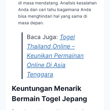
di masa mendatang. Analisis kesalahan
Anda dan cari tahu bagaimana Anda
bisa menghindari hal yang sama di
masa depan.
Baca Juga:
Togel
Thailand Online –
Keunikan Permainan
Online Di Asia
Tenggara
Keuntungan Menarik
Bermain Togel Jepang