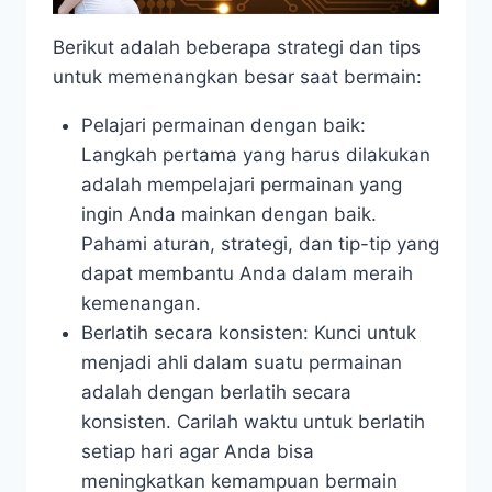
Berikut adalah beberapa strategi dan tips
untuk memenangkan besar saat bermain:
Pelajari permainan dengan baik:
Langkah pertama yang harus dilakukan
adalah mempelajari permainan yang
ingin Anda mainkan dengan baik.
Pahami aturan, strategi, dan tip-tip yang
dapat membantu Anda dalam meraih
kemenangan.
Berlatih secara konsisten: Kunci untuk
menjadi ahli dalam suatu permainan
adalah dengan berlatih secara
konsisten. Carilah waktu untuk berlatih
setiap hari agar Anda bisa
meningkatkan kemampuan bermain