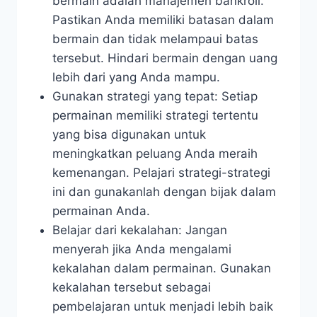
bermain adalah manajemen bankroll.
Pastikan Anda memiliki batasan dalam
bermain dan tidak melampaui batas
tersebut. Hindari bermain dengan uang
lebih dari yang Anda mampu.
Gunakan strategi yang tepat: Setiap
permainan memiliki strategi tertentu
yang bisa digunakan untuk
meningkatkan peluang Anda meraih
kemenangan. Pelajari strategi-strategi
ini dan gunakanlah dengan bijak dalam
permainan Anda.
Belajar dari kekalahan: Jangan
menyerah jika Anda mengalami
kekalahan dalam permainan. Gunakan
kekalahan tersebut sebagai
pembelajaran untuk menjadi lebih baik