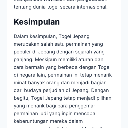
tentang dunia togel secara internasional.
Kesimpulan
Dalam kesimpulan, Togel Jepang
merupakan salah satu permainan yang
populer di Jepang dengan sejarah yang
panjang. Meskipun memiliki aturan dan
cara bermain yang berbeda dengan Togel
di negara lain, permainan ini tetap menarik
minat banyak orang dan menjadi bagian
dari budaya perjudian di Jepang. Dengan
begitu, Togel Jepang tetap menjadi pilihan
yang menarik bagi para penggemar
permainan judi yang ingin mencoba
keberuntungan mereka dalam