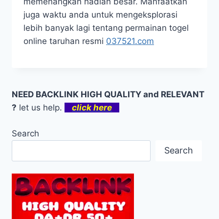
memenangkan hadiah besar. Manfaatkan
juga waktu anda untuk mengeksplorasi
lebih banyak lagi tentang permainan togel
online taruhan resmi
037521.com
NEED BACKLINK HIGH QUALITY and RELEVANT
?
let us help.
click here
Search
Search