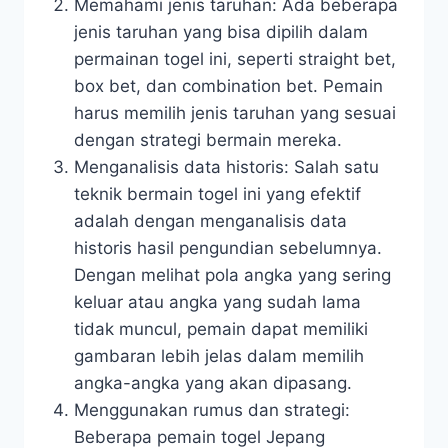
Memahami jenis taruhan: Ada beberapa
jenis taruhan yang bisa dipilih dalam
permainan togel ini, seperti straight bet,
box bet, dan combination bet. Pemain
harus memilih jenis taruhan yang sesuai
dengan strategi bermain mereka.
Menganalisis data historis: Salah satu
teknik bermain togel ini yang efektif
adalah dengan menganalisis data
historis hasil pengundian sebelumnya.
Dengan melihat pola angka yang sering
keluar atau angka yang sudah lama
tidak muncul, pemain dapat memiliki
gambaran lebih jelas dalam memilih
angka-angka yang akan dipasang.
Menggunakan rumus dan strategi:
Beberapa pemain togel Jepang