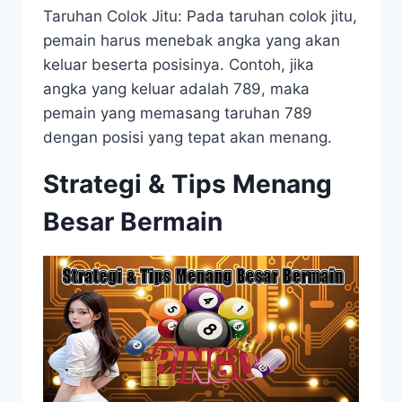
Taruhan Colok Jitu: Pada taruhan colok jitu,
pemain harus menebak angka yang akan
keluar beserta posisinya. Contoh, jika
angka yang keluar adalah 789, maka
pemain yang memasang taruhan 789
dengan posisi yang tepat akan menang.
Strategi & Tips Menang
Besar Bermain