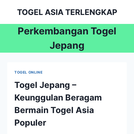
Skip
TOGEL ASIA TERLENGKAP
to
content
Perkembangan Togel
Jepang
TOGEL ONLINE
Togel Jepang –
Keunggulan Beragam
Bermain Togel Asia
Populer