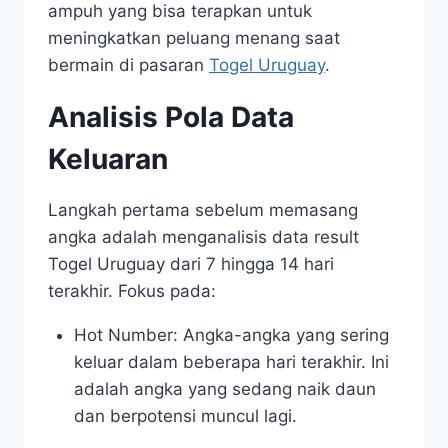
ampuh yang bisa terapkan untuk
meningkatkan peluang menang saat
bermain di pasaran
Togel Uruguay
.
Analisis Pola Data
Keluaran
Langkah pertama sebelum memasang
angka adalah menganalisis data result
Togel Uruguay dari 7 hingga 14 hari
terakhir. Fokus pada:
Hot Number: Angka-angka yang sering
keluar dalam beberapa hari terakhir. Ini
adalah angka yang sedang naik daun
dan berpotensi muncul lagi.