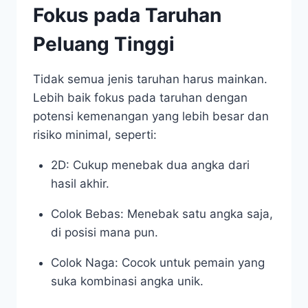
Fokus pada Taruhan
Peluang Tinggi
Tidak semua jenis taruhan harus mainkan.
Lebih baik fokus pada taruhan dengan
potensi kemenangan yang lebih besar dan
risiko minimal, seperti:
2D: Cukup menebak dua angka dari
hasil akhir.
Colok Bebas: Menebak satu angka saja,
di posisi mana pun.
Colok Naga: Cocok untuk pemain yang
suka kombinasi angka unik.