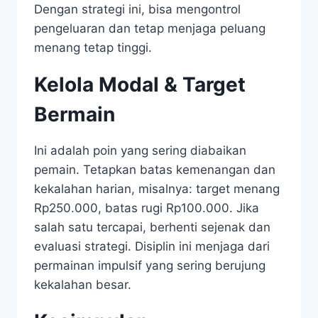
Dengan strategi ini, bisa mengontrol
pengeluaran dan tetap menjaga peluang
menang tetap tinggi.
Kelola Modal & Target
Bermain
Ini adalah poin yang sering diabaikan
pemain. Tetapkan batas kemenangan dan
kekalahan harian, misalnya: target menang
Rp250.000, batas rugi Rp100.000. Jika
salah satu tercapai, berhenti sejenak dan
evaluasi strategi. Disiplin ini menjaga dari
permainan impulsif yang sering berujung
kekalahan besar.