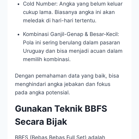
Cold Number: Angka yang belum keluar
cukup lama. Biasanya angka ini akan
meledak di hari-hari tertentu.
Kombinasi Ganjil-Genap & Besar-Kecil:
Pola ini sering berulang dalam pasaran
Uruguay dan bisa menjadi acuan dalam
memilih kombinasi.
Dengan pemahaman data yang baik, bisa
menghindari angka jebakan dan fokus
pada angka potensial.
Gunakan Teknik BBFS
Secara Bijak
BBFS (Bebas Bebas Full Set) adalah