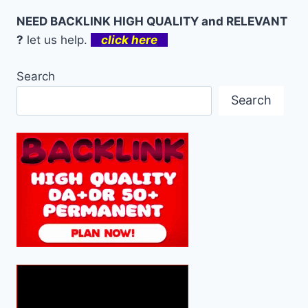
NEED BACKLINK HIGH QUALITY and RELEVANT
?
let us help.
click here
Search
Search