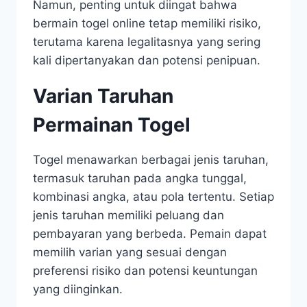
Namun, penting untuk diingat bahwa
bermain togel online tetap memiliki risiko,
terutama karena legalitasnya yang sering
kali dipertanyakan dan potensi penipuan.
Varian Taruhan
Permainan Togel
Togel menawarkan berbagai jenis taruhan,
termasuk taruhan pada angka tunggal,
kombinasi angka, atau pola tertentu. Setiap
jenis taruhan memiliki peluang dan
pembayaran yang berbeda. Pemain dapat
memilih varian yang sesuai dengan
preferensi risiko dan potensi keuntungan
yang diinginkan.