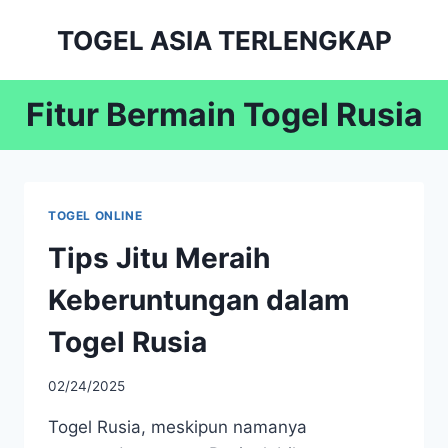
Skip
TOGEL ASIA TERLENGKAP
to
content
Fitur Bermain Togel Rusia
TOGEL ONLINE
Tips Jitu Meraih
Keberuntungan dalam
Togel Rusia
By
02/24/2025
admin3900081
Togel Rusia, meskipun namanya