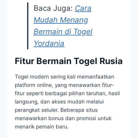
Baca Juga:
Cara
Mudah Menang
Bermain di Togel
Yordania
Fitur Bermain Togel Rusia
Togel modern sering kali memanfaatkan
platform online, yang menawarkan fitur-
fitur seperti berbagai pilihan taruhan, hasil
langsung, dan akses mudah melalui
perangkat seluler. Beberapa situs
menawarkan bonus dan promosi untuk
menarik pemain baru.