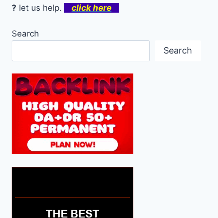
?
let us help.
click here
Search
Search