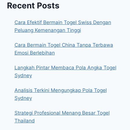
Recent Posts
Cara Efektif Bermain Togel Swiss Dengan
Peluang Kemenangan Tinggi
Cara Bermain Togel China Tanpa Terbawa
Emosi Berlebihan
Langkah Pintar Membaca Pola Angka Togel
Sydney
Analisis Terkini Mengungkap Pola Togel
Sydney
Strategi Profesional Menang Besar Togel
Thailand