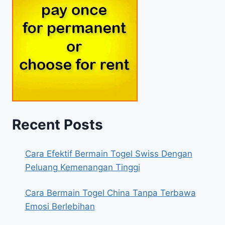
Recent Posts
Cara Efektif Bermain Togel Swiss Dengan
Peluang Kemenangan Tinggi
Cara Bermain Togel China Tanpa Terbawa
Emosi Berlebihan