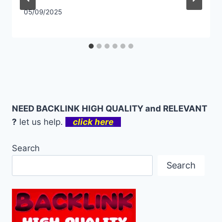
By
05/09/2025
admin3900081
NEED BACKLINK HIGH QUALITY and RELEVANT
?
let us help.
click here
Search
Search