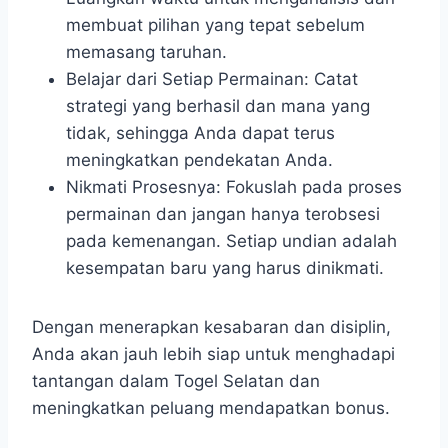
membuat pilihan yang tepat sebelum
memasang taruhan.
Belajar dari Setiap Permainan: Catat
strategi yang berhasil dan mana yang
tidak, sehingga Anda dapat terus
meningkatkan pendekatan Anda.
Nikmati Prosesnya: Fokuslah pada proses
permainan dan jangan hanya terobsesi
pada kemenangan. Setiap undian adalah
kesempatan baru yang harus dinikmati.
Dengan menerapkan kesabaran dan disiplin,
Anda akan jauh lebih siap untuk menghadapi
tantangan dalam Togel Selatan dan
meningkatkan peluang mendapatkan bonus.